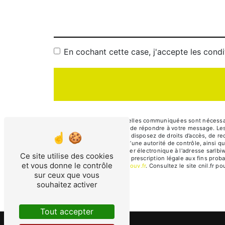
En cochant cette case, j'accepte les condi
** Les données personnelles communiquées sont nécessaires
traitants dans le seul but de répondre à votre message. 
sarlbiwer@yahoo.fr. Vous disposez de droits d’accès, de rect
une réclamation auprès d’une autorité de contrôle, ainsi 
63200 Riom ou par courrier électronique à l'adresse sarlbi
Ce site utilise des cookies
puis pendant la durée de prescription légale aux fins proba
et vous donne le contrôle
à cette adresse:
Bloctel.gouv.fr
. Consultez le site cnil.fr p
sur ceux que vous
souhaitez activer
Tout accepter