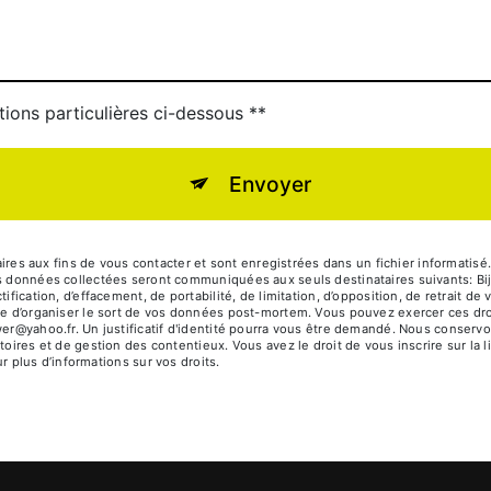
tions particulières ci-dessous **
Envoyer
 aux fins de vous contacter et sont enregistrées dans un fichier informatisé. E
Les données collectées seront communiquées aux seuls destinataires suivants: 
ification, d’effacement, de portabilité, de limitation, d’opposition, de retrait d
que d’organiser le sort de vos données post-mortem. Vous pouvez exercer ces dro
wer@yahoo.fr. Un justificatif d'identité pourra vous être demandé. Nous conser
toires et de gestion des contentieux. Vous avez le droit de vous inscrire sur la
our plus d’informations sur vos droits.