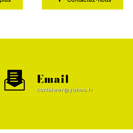
Email
sarlbiwer@yahoo.fr