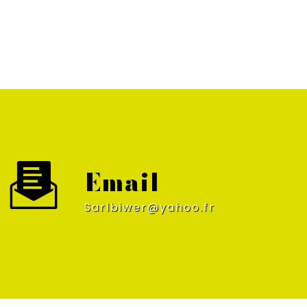
Email
sarlbiwer@yahoo.fr