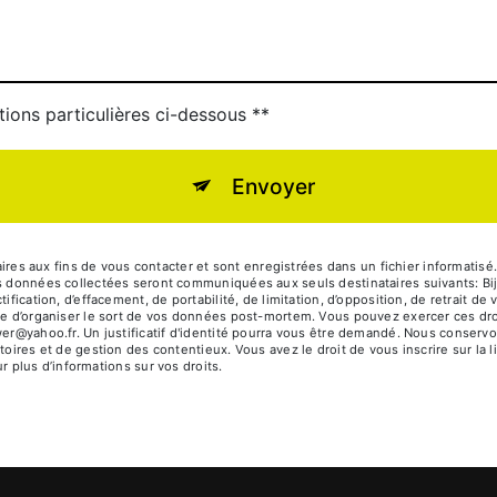
tions particulières ci-dessous **
Envoyer
 aux fins de vous contacter et sont enregistrées dans un fichier informatisé. E
Les données collectées seront communiquées aux seuls destinataires suivants: 
ification, d’effacement, de portabilité, de limitation, d’opposition, de retrait d
que d’organiser le sort de vos données post-mortem. Vous pouvez exercer ces dro
wer@yahoo.fr. Un justificatif d'identité pourra vous être demandé. Nous conser
toires et de gestion des contentieux. Vous avez le droit de vous inscrire sur la
our plus d’informations sur vos droits.