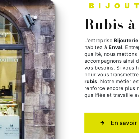
BIJOU
rubis 
L’entreprise
Bijouteri
habitez à
Enval
. Entre
qualité, nous mettons
accompagnons ainsi d
vos besoins. Si vous 
pour vous transmettre
rubis
. Notre métier es
renforce encore plus n
qualifiée et travaille 
En savoir 