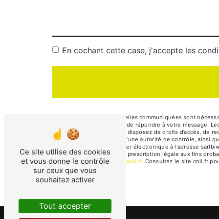
En cochant cette case, j'accepte les condi
** Les données personnelles communiquées sont nécessaires
traitants dans le seul but de répondre à votre message. 
sarlbiwer@yahoo.fr. Vous disposez de droits d’accès, de rect
une réclamation auprès d’une autorité de contrôle, ainsi 
63200 Riom ou par courrier électronique à l'adresse sarlbi
Ce site utilise des cookies
puis pendant la durée de prescription légale aux fins proba
et vous donne le contrôle
à cette adresse:
Bloctel.gouv.fr
. Consultez le site cnil.fr p
sur ceux que vous
souhaitez activer
Tout accepter