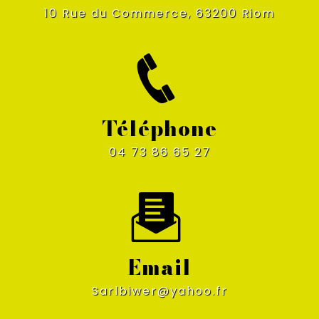
10 Rue du Commerce, 63200 Riom
Téléphone
04 73 86 65 27
Email
sarlbiwer@yahoo.fr