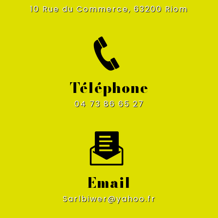
10 Rue du Commerce, 63200 Riom
Téléphone
04 73 86 65 27
Email
sarlbiwer@yahoo.fr