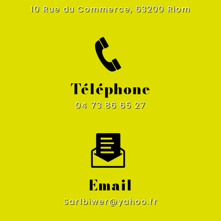
10 Rue du Commerce, 63200 Riom
Téléphone
04 73 86 65 27
Email
sarlbiwer@yahoo.fr